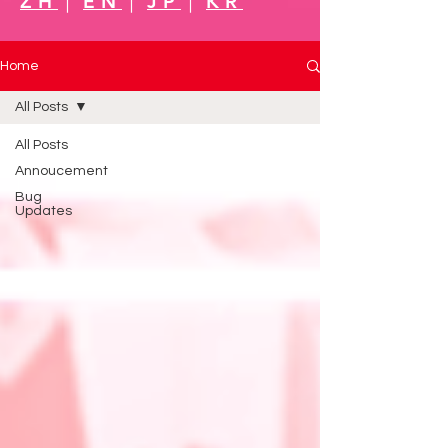
ZH
｜
EN
｜
JP
｜
KR
Home
All Posts
All Posts
Annoucement
Bug
Updates