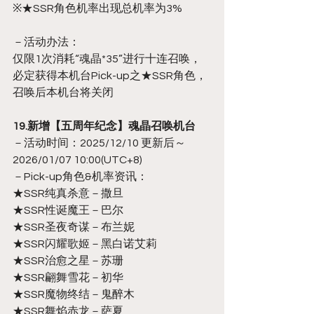
※★SSR角色机率出现总机率为3%
－活动办法：
仅限1次消耗“魂晶*35”进行十连召唤，
必定获得本机台Pick-up之★SSR角色，
召唤后本机台将关闭
19.新增【五周年纪念】魂晶召唤机台
－活动时间：2025/12/10 更新后～
2026/01/07 10:00(UTC+8)
－Pick-up角色&机率资讯：
★SSR纯真杀意－撒旦
★SSR性诞魔王－巴尔
★SSR圣夜奇谋－布兰妮
★SSR闪耀歌姬－黑白诺艾莉
★SSR治愈之星－苏珊
★SSR翩舞雪花－初华
★SSR魔物终结－鬼醉木
★SSR舞焰赤龙－萨夏