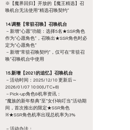
※【魔界回归】开放的【魔王精选】召
唤机台无法使用“精选召唤契约”
14.调整【常驻召唤】召唤机台
－新增“心愿”功能：选择5名★SSR角色
作为“心愿角色”，召唤出★SSR角色时必
定为“心愿角色”
－新增“常驻召唤契约”，仅可在“常驻召
唤”召唤机台中使用
15.新增【2021的追忆】召唤机台
－活动时间：2025/12/10 更新后～
2026/01/07 10:00(UTC+8)
－Pick-up角色&机率资讯：
“魔族的新年祭典”至“女仆响叮当”活动期
间，首次推出的限定★SSR角色
※★SSR角色机率出现总机率为3%
－活动办法：